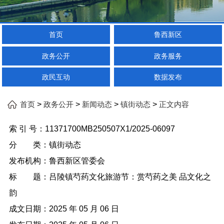
首页
鲁西新区
政务公开
政务服务
政民互动
数据发布
>
>
>
>
首页
政务公开
新闻动态
镇街动态
正文内容
索 引 号：
11371700MB250507X1/2025-06097
分 类：
镇街动态
发布机构：
鲁西新区管委会
标 题：
吕陵镇芍药文化旅游节：赏芍药之美 品文化之
韵
成文日期：
2025 年 05 月 06 日