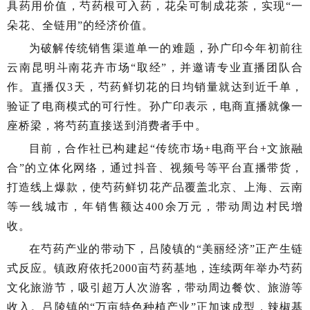
具药用价值，芍药根可入药，花朵可制成花茶，实现“一
朵花、全链用”的经济价值。
为破解传统销售渠道单一的难题，孙广印今年初前往
云南昆明斗南花卉市场“取经”，并邀请专业直播团队合
作。直播仅3天，芍药鲜切花的日均销量就达到近千单，
验证了电商模式的可行性。孙广印表示，电商直播就像一
座桥梁，将芍药直接送到消费者手中。
目前，合作社已构建起“传统市场+电商平台+文旅融
合”的立体化网络，通过抖音、视频号等平台直播带货，
打造线上爆款，使芍药鲜切花产品覆盖北京、上海、云南
等一线城市，年销售额达400余万元，带动周边村民增
收。
在芍药产业的带动下，吕陵镇的“美丽经济”正产生链
式反应。镇政府依托2000亩芍药基地，连续两年举办芍药
文化旅游节，吸引超万人次游客，带动周边餐饮、旅游等
收入。吕陵镇的“万亩特色种植产业”正加速成型，辣椒基