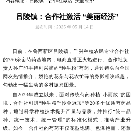
内容概述：
吕陵镇：合作社激活 “美丽经济”
吕陵镇：合作社激活 “美丽经济”
发布时间：
2025 年 05 月 14 日
日前，在鲁西新区吕陵镇，千兴种植农民专业合作社
的350余亩芍药基地内，电商直播正火热进行。合作社负
责人孙广印手持刚采摘的“种生粉”芍药，通过镜头向全国
网友热情推介，娇艳的花朵与花农忙碌的身影相映成趣，
勾勒出一幅生动的乡村振兴图景。
自2023年成立以来，面对传统芍药种植“小而散”的困
境，合作社引进“种生粉”“沙金冠顶”等20多个优质芍药品
种，通过科学种植技术提升产量与品质，并推行“统一品
种、统一技术、统一管理”的标准化模式，推动产业升
级。如今，合作社的芍药不仅花型饱满、色泽艳丽，还兼